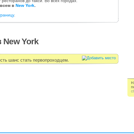
 ресторанов до такси. Во всех городах.
 всем в
New York
.
траницу
.
в New York
есть шанс стать первопроходцем.
Н
п
с