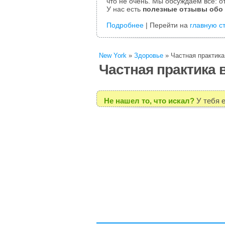
что не очень. Мы обсуждаем все: от
У нас есть
полезные отзывы обо
Подробнее
| Перейти на
главную с
New York
»
Здоровье
»
Частная практика
Частная практика 
Не нашел то, что искал?
У тебя 