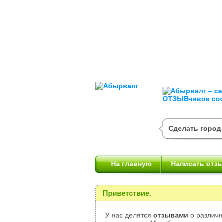
Сделать город
На главную
Написать отз
Приветствие.
У нас делятся
отзывами
о различн