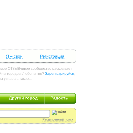
Я – свой
Регистрация
мое ОТЗЫВчивое сообщество раскрывает
йны городов! Любопытно?
Зарегистрируйся
,
ты узнаешь такое…
Другой город
Радость
Расширенный поиск