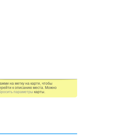
ажми на метку на карте, чтобы
ерейти к описанию места. Можно
бросить параметры
карты.