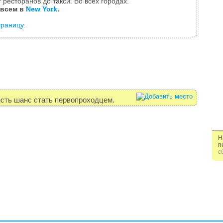
 ресторанов до такси. Во всех городах.
 всем в
New York
.
траницу
.
есть шанс стать первопроходцем.
Н
п
с