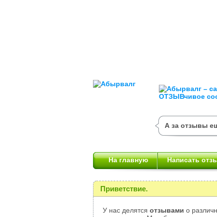
А за отзывы ещ
На главную
Написать отз
Приветствие.
У нас делятся
отзывами
о различн