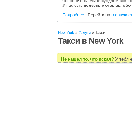
что не очень. Мы обсуждаем все: от
У нас есть
полезные отзывы обо
Подробнее
| Перейти на
главную с
New York
»
Услуги
»
Такси
Такси в New York
Не нашел то, что искал?
У тебя 