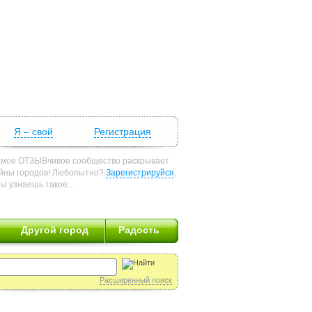
Я – свой
Регистрация
мое ОТЗЫВчивое сообщество раскрывает
йны городов! Любопытно?
Зарегистрируйся
,
ты узнаешь такое…
Другой город
Радость
Расширенный поиск