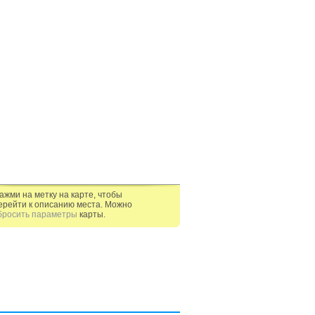
ажми на метку на карте, чтобы
ерейти к описанию места. Можно
бросить параметры
карты.