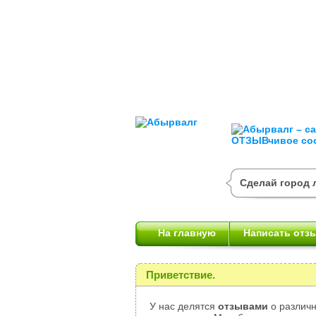
Сделай город 
На главную
Написать отз
Приветствие.
У нас делятся
отзывами
о различн