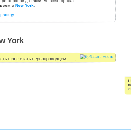
 ресторанов до такси. Во всех городах.
 всем в
New York
.
траницу
.
w York
есть шанс стать первопроходцем.
Н
п
с