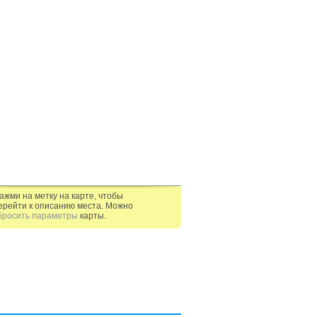
ажми на метку на карте, чтобы
ерейти к описанию места. Можно
бросить параметры
карты.