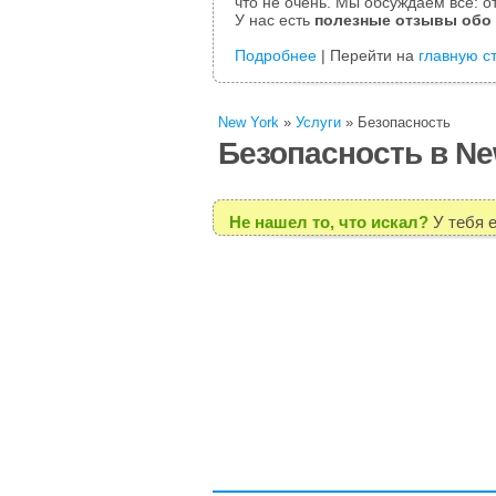
что не очень. Мы обсуждаем все: от
У нас есть
полезные отзывы обо
Подробнее
| Перейти на
главную с
New York
»
Услуги
»
Безопасность
Безопасность в Ne
Не нашел то, что искал?
У тебя 