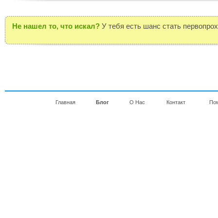
Не нашел то, что искал?
У тебя есть шанс стать первопро
Главная
Блог
О Нас
Контакт
По