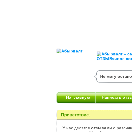
Не могу остан
На главную
Написать отз
Приветствие.
У нас делятся
отзывами
о различн