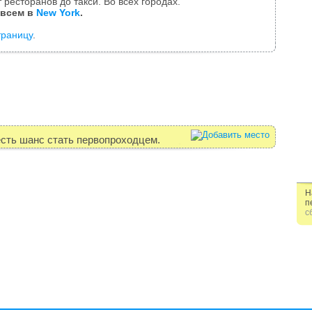
 ресторанов до такси. Во всех городах.
 всем в
New York
.
траницу
.
есть шанс стать первопроходцем.
Н
п
с