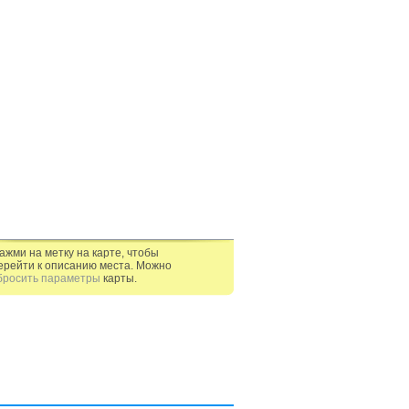
ажми на метку на карте, чтобы
ерейти к описанию места. Можно
бросить параметры
карты.