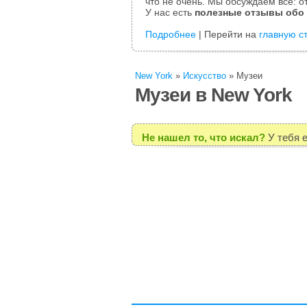
что не очень. Мы обсуждаем все: от
У нас есть
полезные отзывы обо
Подробнее
| Перейти на
главную с
New York
»
Искусство
»
Музеи
Музеи в New York
Не нашел то, что искал?
У тебя 