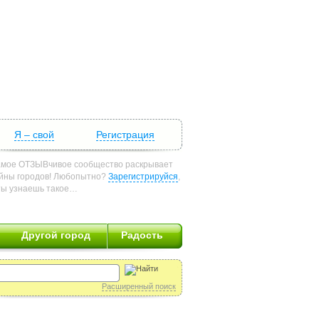
Я – свой
Регистрация
мое ОТЗЫВчивое сообщество раскрывает
йны городов! Любопытно?
Зарегистрируйся
,
ты узнаешь такое…
Другой город
Радость
Расширенный поиск