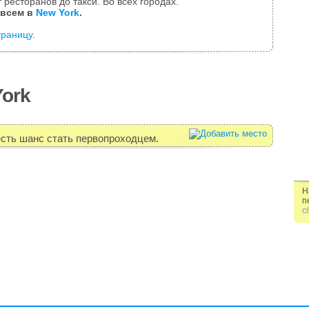
 ресторанов до такси. Во всех городах.
 всем в
New York
.
траницу
.
ork
есть шанс стать первопроходцем.
Н
п
с