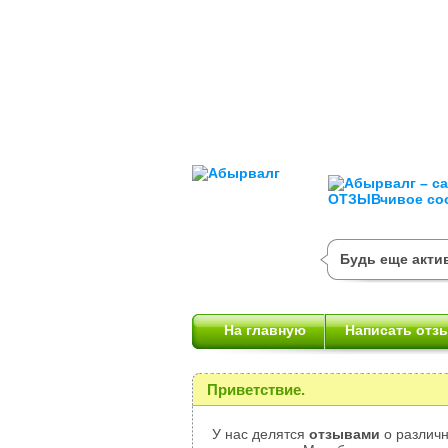
Будь еще актив
На главную
Написать отз
Приветствие.
У нас делятся
отзывами
о различн