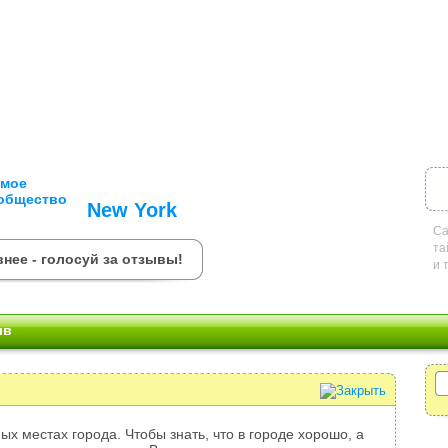
New York
Са
та
нее - голосуй за отзывы!
и 
ыв
ых местах города. Чтобы знать, что в городе хорошо, а