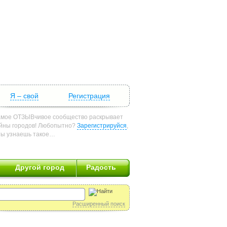
Я – свой
Регистрация
мое ОТЗЫВчивое сообщество раскрывает
йны городов! Любопытно?
Зарегистрируйся
,
ты узнаешь такое…
Другой город
Радость
Расширенный поиск