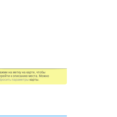
ажми на метку на карте, чтобы
ерейти к описанию места. Можно
бросить параметры
карты.