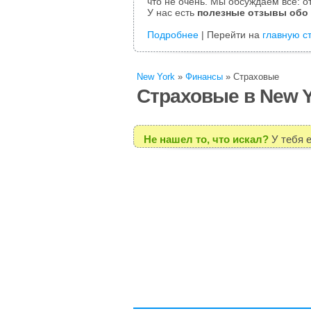
что не очень. Мы обсуждаем все: от
У нас есть
полезные отзывы обо
Подробнее
| Перейти на
главную с
New York
»
Финансы
»
Страховые
Страховые в New Y
Не нашел то, что искал?
У тебя 