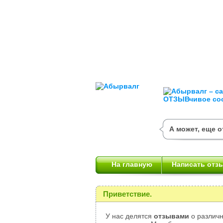
А может, еще 
На главную
Написать отз
Приветствие.
У нас делятся
отзывами
о различн