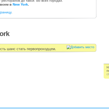
 ресторанов до такси. Во всех городах.
 всем в
New York
.
траницу
.
ork
есть шанс стать первопроходцем.
Н
п
с