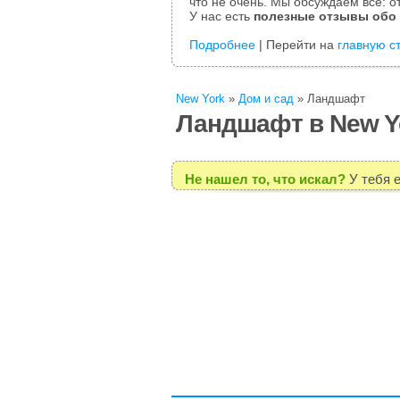
что не очень. Мы обсуждаем все: от
У нас есть
полезные отзывы обо
Подробнее
| Перейти на
главную с
New York
»
Дом и сад
»
Ландшафт
Ландшафт в New Y
Не нашел то, что искал?
У тебя 