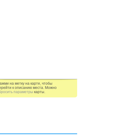
ажми на метку на карте, чтобы
ерейти к описанию места. Можно
бросить параметры
карты.