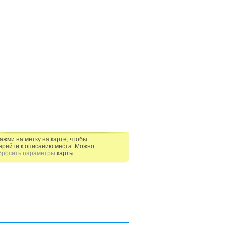
ажми на метку на карте, чтобы
ерейти к описанию места. Можно
бросить параметры
карты.