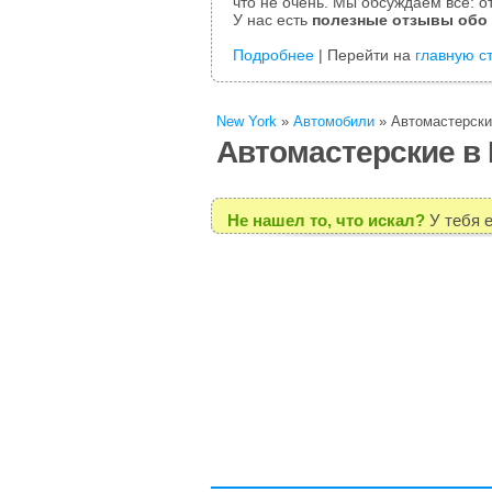
что не очень. Мы обсуждаем все: от
У нас есть
полезные отзывы обо
Подробнее
| Перейти на
главную с
New York
»
Автомобили
»
Автомастерски
Автомастерские в 
Не нашел то, что искал?
У тебя 