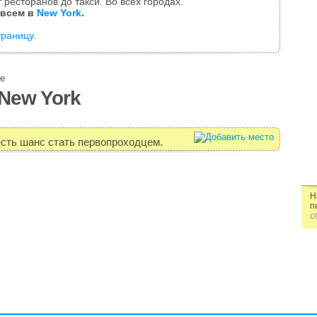
 ресторанов до такси. Во всех городах.
 всем в
New York
.
траницу
.
е
New York
есть шанс стать первопроходцем.
Н
п
с