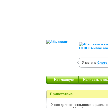
У меня в
блоге
На главную
Написать отз
Приветствие.
У нас делятся
отзывами
о различн